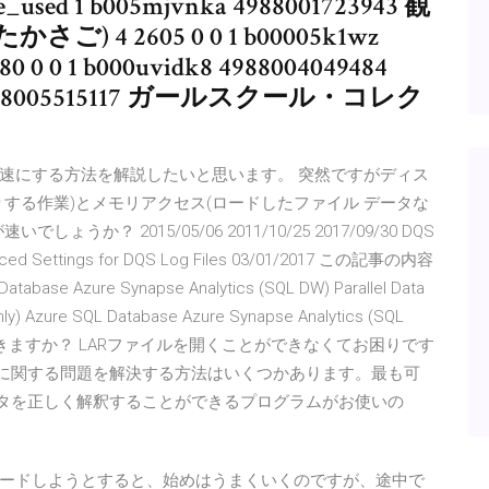
ce_used 1 b005mjvnka 4988001723943 観
4 2605 0 0 1 b00005k1wz
580 0 0 1 b000uvidk8 4988004049484
 4988005515117 ガールスクール・コレク
速にする方法を解説したいと思います。 突然ですがディス
する作業)とメモリアクセス(ロードしたファイル データな
？ 2015/05/06 2011/10/25 2017/09/30 DQS
ettings for DQS Log Files 03/01/2017 この記事の内容
tabase Azure Synapse Analytics (SQL DW) Parallel Data
ly) Azure SQL Database Azure Synapse Analytics (SQL
どうやって開きますか？ LARファイルを開くことができなくてお困りです
ルに関する問題を解決する方法はいくつかあります。最も可
ータを正しく解釈することができるプログラムがお使いの
ードしようとすると、始めはうまくいくのですが、途中で