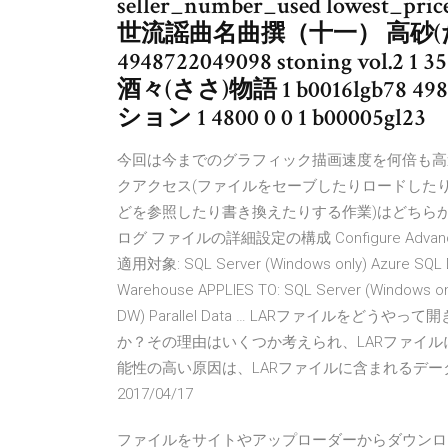
seller_number_used lowest_pri
世流謡曲名曲撰（十一） 高砂(たかさご) 
4948722049098 stoning vol.2 1 3
酒々(ささ)物語 1 b0016lgb78
ション 1 4800 0 0 1 b00005gl23
今回は今までのグラフィック描画速度を何倍も高
クアクセス(ファイルをセーブしたりロードしたり
どを参照したり書き換えたりする作業)はどちらが速いでしょうか
ログ ファイルの詳細設定の構成 Configure Advanced S
適用対象: SQL Server (Windows only) Azure SQL Da
Warehouse APPLIES TO: SQL Server (Windows on
DW) Parallel Data … LARファイルを
か？その理由はいくつか考えられ、LARファイ
能性の高い原因は、LARファイルに含まれるデ
2017/04/17
ファイルをサイトやアップローダーからダウンロ