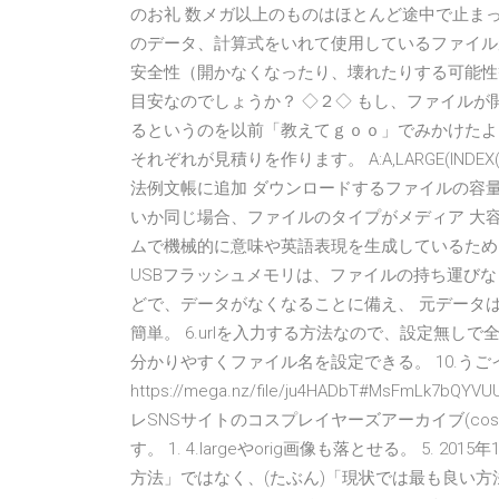
のお礼 数メガ以上のものはほとんど途中で止ま
のデータ、計算式をいれて使用しているファイル
安全性（開かなくなったり、壊れたりする可能性
目安なのでしょうか？ ◇２◇ もし、ファイル
るというのを以前「教えてｇｏｏ」でみかけたよ
それぞれが見積りを作ります。 A:A,LARGE(IND
法例文帳に追加 ダウンロードするファイルの容
いか同じ場合、ファイルのタイプがメディア 大容量ファイ
ムで機械的に意味や英語表現を生成しているため、不
USBフラッシュメモリは、ファイルの持ち運びな
どで、データがなくなることに備え、 元データ
簡単。 6.urlを入力する方法なので、設定無しで
分かりやすくファイル名を設定できる。 10.うご
https://mega.nz/file/ju4HADbT#MsFmLk7bQ
レSNSサイトのコスプレイヤーズアーカイブ(co
す。 1. 4.largeやorig画像も落とせる。 5.
方法」ではなく、(たぶん)「現状では最も良い方