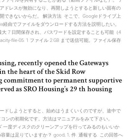
きなファイルを共有することがある（動画ファイルなど）。 ア
アドレスが無効になり、再開しようとすると新しい固有の
きないからだ。 解決方法. そこで、Googleドライブ上
opbox経由でファイルをダウンロードする方法を説明したい。
ら最大 7 日間保存され、パスワードを設定することも可能（4
pacity-file-05. 1 ファイル 2 GB まで送信可能。ファイル保存
ing, recently opened the Gateways
in the heart of the Skid Row
g commitment to permanent supportive
erved as SRO Housing’s 29 th housing
ードしようとすると、始めはうまくいくのですが、途中で
ソコンの初期化です。方法はマニュアルをみて下さい。
. わざわざ 一度ディスクのクリーンアップを行ってみるのもいいか
足りていますか？ good; 1; 件. 通報する. この回答へ