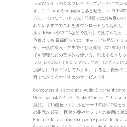
レSNSサイトのコスプレイヤーズアーカイブ(co
す。 1. 4.largeやorig画像も落とせる。 5.
方法」ではなく、(たぶん)「現状では最も良い方
れていますのでこれをダウンロードして起動し、
ルをJalviewやMEGAなどで表示して見てや
位置よりも 最節約法では、ギャップを第5 (アミ
が、一度の挿入・欠失で生じた連続 2020年5月
イル管理などの基本的な使い方、利用するメリット
ラン. Dropbox（ドロップボックス）はプラ
度試しにログインしてみます。 すると、自分の こ
料でつかえるおすすめのサービスです。
Computers & electronics; Audio & home theatre;
User manual; AIPTEK | PocketCinema Z20 | U
薬品】【10個セット】 ルビーナ 180錠×10個
の指示が必要） 医師の薬やサプリとの併用は 絶
Fórum, kde si přihlášení můžou v podstatě dělat