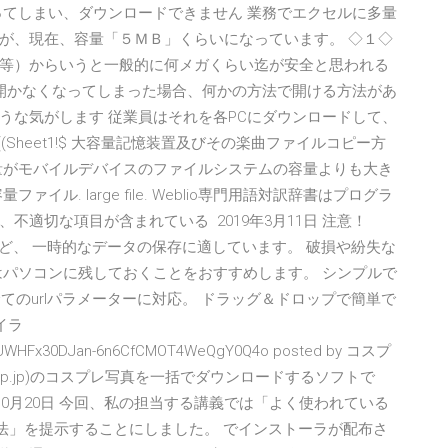
ってしまい、ダウンロードできません 業務でエクセルに多量
が、現在、容量「５ＭＢ」くらいになっています。 ◇１◇
等）からいうと一般的に何メガくらい迄が安全と思われる
が開かなくなってしまった場合、何かの方法で開ける方法があ
うな気がします 従業員はそれを各PCにダウンロードして、
EX((Sheet1!$ 大容量記憶装置及びその楽曲ファイルコピー方
量がモバイルデバイスのファイルシステムの容量よりも大き
ル. large file. Weblio専門用語対訳辞書はプログラ
適切な項目が含まれている 2019年3月11日 注意！
ど、 一時的なデータの保存に適しています。 破損や紛失な
はパソコンに残しておくことをおすすめします。 シンプルで
全てのurlパラメーターに対応。 ドラッグ＆ドロップで簡単で
イラ
YVUUWHFx30DJan-6n6CfCMOT4WeQgY0Q4o posted by コスプ
sp.jp)のコスプレ写真を一括でダウンロードするソフトで
 2015年10月20日 今回、私の担当する講義では「よく使われている
法」を提示することにしました。 でインストーラが配布さ