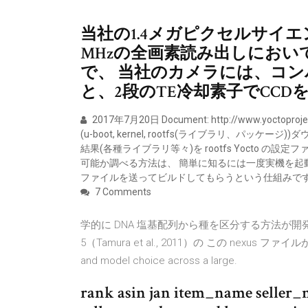
当社の1.4メガピクセルサイエ
MHzの全画素読み出しにおい
で、 当社のカメラには、コ
と、2段のTE冷却素子でCC
2017年7月20日 Document: http://www.yoctoproj
(u-boot, kernel, rootfs(ライブラリ、パッ
結果(各種ライブラリ等々)を rootfs Yocto の設定
可能か調べる方法は、 簡単に知るには一度実機を起動
ファイルを送ってビルドしてもらうという仕組みで
7 Comments
学的に DNA 塩基配列から種を区分する方法が開発され
5（Tamura et al., 2011）の この nexus フ
and model choice across a large.
rank asin jan item_name selle