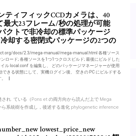
ンティフィックCCDカメラは、40
て最大23フレーム/秒の処理が可能
ンパクトで非冷却の標準パッケージ
Dを冷却する密閉式パッケージの2つの
ect.org/docs/2.3/mega-manual/mega-manual.html 各種ソース
ケージ))ダウンロード; 各種ソースを1つ1つクロスビルド; 最後にビルドした
ファイル local.conf を編集し、 どのパッケージマネージャーが使用
できる状態にして、実機ログイン後、 空きの PC にビルドする
す。
. ている（Pons et の両方向から読んだ上で Mega
ァイルから系統樹を作成し，後述する進化 phylogenetic inference
r_number_new lowest_price_new